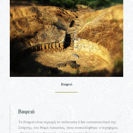
Βαφειό
Βαφειό
Το Βαφειό είναι περιοχή σε απόσταση 6 km νοτιοανατολικά της
Σπάρτης, στο Νομό Λακωνίας, όπου ανακαλύφθηκε ο περίφημος