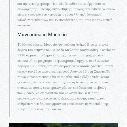
και της νεκρής φύσης. Περιοδικές εκθέσεις με έργα από τις
συλλογές της Εθνικής Πινακοθήκης. Στόχος των εκθέσεων αυτών
είναι η γνωριμία του κοινού με τη νεοελληνική ζωγραφική.
Φιλοξενία εκθέσεων που έχουν ιδιαίτερη σημασία για την τοπική
κοινωνία.
Μανουσάκειο Μουσείο
Το Μανουσάκειο, Μουσείο Αστικού και Λαϊκού Βίου αποτελεί
δωρεά του αειμνήστου Λεωνίδα Μελετίου Μανουσάκη, ο οποίος το
1996 δώρισε στο Δήμο Σπάρτης την οικία του μαζί με την
οικοσκευή, το ρουχισμό, το φωτογραφικό αρχείο, το οθωμανικό
λάβαρο κ.α. Στεγάζεται στο διώροφο νεοκλασσικίζον οίκημα των
αρχών του 20ού αιώνα επί της οδού Ανανίου 13 στη Σπάρτη.Το
Μανουσάκειο Μουσείο θα αποτελέσει πόλο έλξης ντόπιων και
ξένων επισκεπτών οι οποίοι θα έχουν τη δυνατότητα μέσα από
αναπαραστάσεις εσωτερικών χώρων, εκθέσεις και προβολή
πολυμέσων, να επισκεφτούν και να «γευτούν» όψεις της
οικογενειακής και κοινωνικής ζωής μιας άλλης εποχής, των
ανθρώπων που δημιούργησαν και κατοίκησαν τη νέα πόλη της
Σπάρτης τον τελευταίο αιώνα.