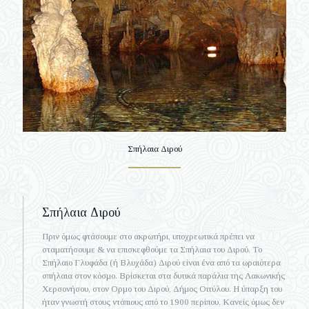
Σπήλαια Διρού
Σπήλαια Διρού
Πριν όμως φτάσουμε στο ακρωτήρι, υποχρεωτικά πρέπει να
σταματήσουμε & να επισκεφθούμε τα Σπήλαια του Διρού. Το
Σπήλαιο Γλυφάδα (ή Βλυχάδα) Διρού είναι ένα από τα ωραιότερα
σπήλαια στον κόσμο. Βρίσκεται στα δυτικά παράλια της Λακωνικής
Χερσονήσου, στον Ορμο του Διρού, Δήμος Οιτύλου. Η ύπαρξη του
ήταν γνωστή στους ντόπιους από το 1900 περίπου. Κανείς όμως δεν