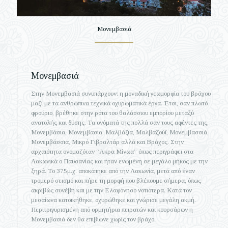
Μονεμβασιά
Μονεμβασιά
Στην Μονεμβασιά συνυπάρχουν: η μοναδική γεωμορφία του βράχου
μαζί με τα ανθρώπινα τεχνικά οχυρωματικά έργα. Έτσι, σαν πλωτό
φρούριο, βρέθηκε στην ρότα του θαλάσσιου εμπορίου μεταξύ
ανατολής και δύσης. Τα ονόματά της πολλά σαν τους αφέντες της,
Μονεμβάσια, Μονεμβασία, Μαλβάζια, Μαλβαζούϊ, Μονεμβασσιά,
Μονεμβάσσια, Μικρό Γιβραλτάρ αλλά και Βράχος. Στην
αρχαιότητα ονομαζόταν “Άκρα Μίνωα” όπως περιγράφει στα
Λακωνικά ο Παυσανίας και ήταν ενωμένη σε μεγάλο μήκος με την
ξηρά. Το 375μ.χ. αποκόπηκε από την Λακωνία, μετά από έναν
τρομερό σεισμό και πήρε τη μορφή που βλέπουμε σήμερα, όπως
ακριβώς συνέβη και με την Ελαφόνησο νοτιότερα. Κατά τον
μεσαίωνα κατοικήθηκε, οχυρώθηκε και γνώρισε μεγάλη ακμή.
Περιτριγυρισμένη από ορμητήρια πειρατών και κουρσάρων η
Μονεμβασιά δεν θα επιβίωνε χωρίς τον βράχο.