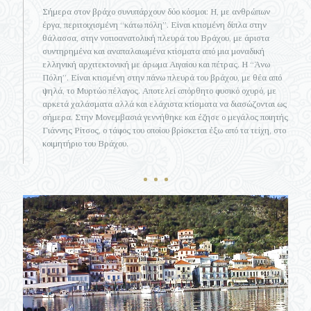
Σήμερα στον βράχο συνυπάρχουν δύο κόσμοι: Η, με ανθρώπων
έργα, περιτοιχισμένη “κάτω πόλη”. Είναι κτισμένη δίπλα στην
θάλασσα, στην νοτιοανατολική πλευρά του Βράχου, με άριστα
συντηρημένα και αναπαλαιωμένα κτίσματα από μια μοναδική
ελληνική αρχιτεκτονική με άρωμα Αιγαίου και πέτρας. Η “Άνω
Πόλη”. Είναι κτισμένη στην πάνω πλευρά του βράχου, με θέα από
ψηλά, το Μυρτώο πέλαγος. Αποτελεί απόρθητο φυσικό οχυρό, με
αρκετά χαλάσματα αλλά και ελάχιστα κτίσματα να διασώζονται ως
σήμερα. Στην Μονεμβασιά γεννήθηκε και έζησε ο μεγάλος ποιητής
Γιάννης Ρίτσος, ο τάφος του οποίου βρίσκεται έξω από τα τείχη, στο
κοιμητήριο του Βράχου.