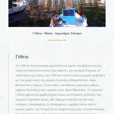
Γύθειο - Μάνη - Ακρωτήριο Ταίναρο
Γύθειο
Το Γύθειο είναι ιστορική κωμόπολη και λιμάνι που βρίσκεται στη
νότια Πελοπόννησο κοντά στις εκβολές του ποταμού Ευρώτα. Η
νότια άκρη της πόλης του Γυθείου ενώνεται μέσω μικρού προβλήτα
με ένα μικρό νησί, την αρχαία Κρανάη ή Μαραθονήσι, όπου
βρίσκονται ο πύργος Τζανετάκη, ο οκτάγωνος ομώνυμος φάρος
(φάρος Κρανάης) και ο μικρός ναός Αγίου Νικολάου. Το σύχρονο
Γύθειο υψώνεται αμφιθεατρικά στους ανατολικούς πρόποδες του
αρχαίου Λαρυσίου όρους, που σήμερα ονομάζεται από τους
ντόπιους «Ακούμαρος» ή «Κούμαρος», ακριβώς πάνω από το
κυρίως λιμάνι, που θεωρείται το ασφαλέστερο της νοτιοανατολικής
Πελοποννήσου και από το οποίο πραγματοποιούνται εξαγωγές