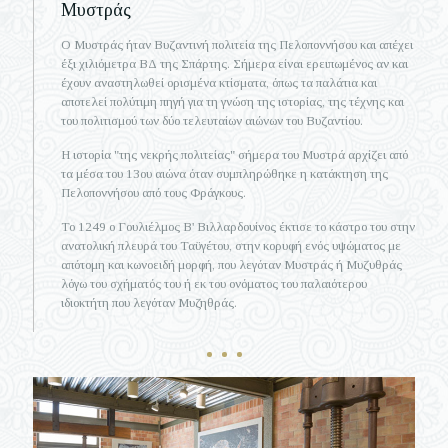
Μυστράς
Ο Μυστράς ήταν Βυζαντινή πολιτεία της Πελοποννήσου και απέχει
έξι χιλιόμετρα ΒΔ της Σπάρτης. Σήμερα είναι ερειπωμένος αν και
έχουν αναστηλωθεί ορισμένα κτίσματα, όπως τα παλάτια και
αποτελεί πολύτιμη πηγή για τη γνώση της ιστορίας, της τέχνης και
του πολιτισμού των δύο τελευταίων αιώνων του Βυζαντίου.
Η ιστορία "της νεκρής πολιτείας" σήμερα του Μυστρά αρχίζει από
τα μέσα του 13ου αιώνα όταν συμπληρώθηκε η κατάκτηση της
Πελοποννήσου από τους Φράγκους.
Το 1249 ο Γουλιέλμος Β' Βιλλαρδουίνος έκτισε το κάστρο του στην
ανατολική πλευρά του Ταϋγέτου, στην κορυφή ενός υψώματος με
απότομη και κωνοειδή μορφή, που λεγόταν Μυστράς ή Μυζυθράς
λόγω του σχήματός του ή εκ του ονόματος του παλαιότερου
ιδιοκτήτη που λεγόταν Μυζηθράς.