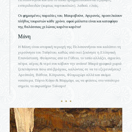
εσπεριδοειδών (κυρίως πορτοκαλιών), λαδιού, ελιάς.
Οι φημισμένες παραλίες του, Μαυροβούνι, Αγερανός, προσελκύουν
πλήθος τουριστών κάθε χρόνο, αφού μάλιστα είναι και καταφύγιο
της θαλάσσιας χελώνας καρέτα καρέτα!
Μάνη
Η Μάνη είναι ιστορική περιοχή της Πελοποννήσου που καλύπτει τη
χερσόνησο του Ταϋγέτου, καθώς από εκεί ξεκίνησε η Ελληνική
Επανάσταση. Φεύγοντας από το Γύθειο, το τοπίο αλλάζει, αγριεύει,
πέτρα, αέρας & νερό σου κόβουν την ανάσα! Μικρά γραφικά χωριά
ξεπετάγονται πίσω από βράχους, καλώντας σε να τα εξερευνήσεις!
Αρεόπολη, Βάθεια, Κότρωνας, Φλομωχώρι αλλά και ακόμα
νοτιότερα, Πόρτο Κάγιο & Μαρμάρι, ως να φτάσεις στο νοτιότερο
σημείο, το ακρωτήριο Ταίναρο!