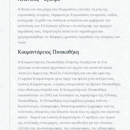
Η θυσία του στη μάχη στις Θερμοπύλες άλλαξε τη ροή της
ευρωπαϊκής ιστορίας, σύμφωνα με Ευρωπαίους ιστορικούς, καθώς
κατέρριψε το μύθο του ανίκητου αντιπάλου και εμψύχωσε την
αντίσταση των Ελληνικών πόλεων ενώ απέτρεψε την αμαχητί
παράδοσή τους. Παράλληλα αποτέλεσε παράδειγμα που
χρησιμοποιήθηκε σε διάφορες χρονικές περιόδους της ιστορίας των
λαών.
Κουμαντάρειος Πινακοθήκη
Η Κουμαντάρειος Πινακοθήκη Σπάρτης στεγάζεται σε ένα
αξιόλογο νεοκλασικό αρχοντικό των αρχών του εικοστού αιώνα.
Αποτελεί δωρεά της Ντόλλυ Γουλανδρή και του αδελφού της
Γεωργίου Κουμάνταρου προς τιμήν του φιλότεχνου πατέρα τους,
Ιωάννη Κουμάνταρου, ο οποίος ονειρευόταν να ιδρύσει Πινακοθήκη
στην ιδιαίτερη πατρίδα του. Η Κουμαντάρειος Πινακοθήκη
εγκαινιάστηκε το 1982 και λειτουργεί ως παράρτημα της Εθνικής
Πινακοθήκης. Η Πινακοθήκη περιλαμβάνει μόνιμη έκθεση –
δεκατέσσερις ελαιογραφίες δυτικοευρωπαίων ζωγράφων από τις
τελευταίες δεκαετίες του δέκατου έκτου έως τις αρχές του εικοστού
αιώνα – δωρεά του Ιωάννη Κουμάνταρου. Ο αριθμός των έργων
της συλλογής είναι μικρός, ωστόσο προϊδεάζει για την πλούσια
εξέλιξη της προσωπογραφίας, της τοπιογραφίας, της ηθογραφίας