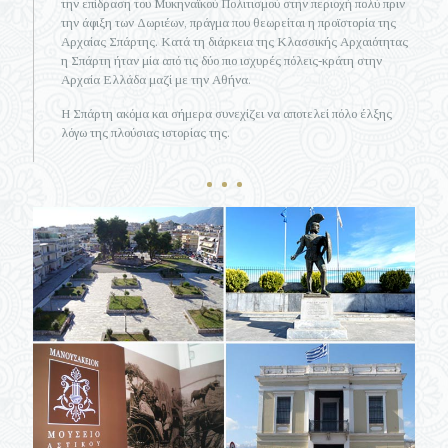
την επίδραση του Μυκηναϊκού Πολιτισμού στην περιοχή πολύ πριν
την άφιξη των Δωριέων, πράγμα που θεωρείται η προϊστορία της
Αρχαίας Σπάρτης. Κατά τη διάρκεια της Κλασσικής Αρχαιότητας
η Σπάρτη ήταν μία από τις δύο πιο ισχυρές πόλεις-κράτη στην
Αρχαία Ελλάδα μαζί με την Αθήνα.
Η Σπάρτη ακόμα και σήμερα συνεχίζει να αποτελεί πόλο έλξης
λόγω της πλούσιας ιστορίας της.