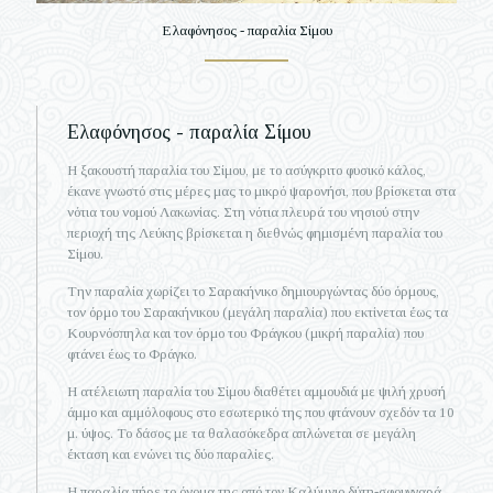
Ελαφόνησος - παραλία Σίμου
Ελαφόνησος - παραλία Σίμου
Η ξακουστή παραλία του Σίμου, με το ασύγκριτο φυσικό κάλος,
έκανε γνωστό στις μέρες μας το μικρό ψαρονήσι, που βρίσκεται στα
νότια του νομού Λακωνίας. Στη νότια πλευρά του νησιού στην
περιοχή της Λεύκης βρίσκεται η διεθνώς φημισμένη παραλία του
Σίμου.
Την παραλία χωρίζει το Σαρακήνικο δημιουργώντας δύο όρμους,
τον όρμο του Σαρακήνικου (μεγάλη παραλία) που εκτίνεται έως τα
Κουρνόσπηλα και τον όρμο του Φράγκου (μικρή παραλία) που
φτάνει έως το Φράγκο.
Η ατέλειωτη παραλία του Σίμου διαθέτει αμμουδιά με ψιλή χρυσή
άμμο και αμμόλοφους στο εσωτερικό της που φτάνουν σχεδόν τα 10
μ. ύψος. Το δάσος με τα θαλασόκεδρα απλώνεται σε μεγάλη
έκταση και ενώνει τις δύο παραλίες.
Η παραλία πήρε το όνομα της από τον Καλύμνιο δύτη-σφουγγαρά,