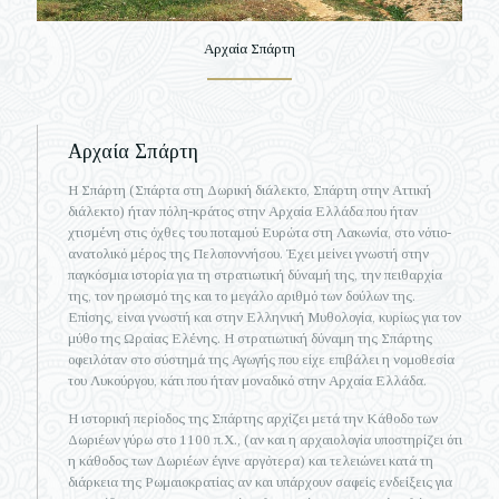
Αρχαία Σπάρτη
Αρχαία Σπάρτη
Η Σπάρτη (Σπάρτα στη Δωρική διάλεκτο, Σπάρτη στην Αττική
διάλεκτο) ήταν πόλη-κράτος στην Αρχαία Ελλάδα που ήταν
χτισμένη στις όχθες του ποταμού Ευρώτα στη Λακωνία, στο νότιο-
ανατολικό μέρος της Πελοποννήσου. Έχει μείνει γνωστή στην
παγκόσμια ιστορία για τη στρατιωτική δύναμή της, την πειθαρχία
της, τον ηρωισμό της και το μεγάλο αριθμό των δούλων της.
Επίσης, είναι γνωστή και στην Ελληνική Μυθολογία, κυρίως για τον
μύθο της Ωραίας Ελένης. Η στρατιωτική δύναμη της Σπάρτης
οφειλόταν στο σύστημά της Αγωγής που είχε επιβάλει η νομοθεσία
του Λυκούργου, κάτι που ήταν μοναδικό στην Αρχαία Ελλάδα.
Η ιστορική περίοδος της Σπάρτης αρχίζει μετά την Κάθοδο των
Δωριέων γύρω στο 1100 π.Χ., (αν και η αρχαιολογία υποστηρίζει ότι
η κάθοδος των Δωριέων έγινε αργότερα) και τελειώνει κατά τη
διάρκεια της Ρωμαιοκρατίας αν και υπάρχουν σαφείς ενδείξεις για