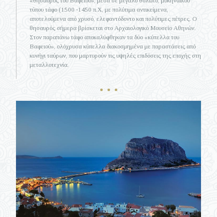
«θησαυρός του Βαφειού», μέσα σε μεγάλο θολωτό, μυκηναϊκού
τύπου τάφο (1500 -1450 π.Χ, με πολύτιμα αντικείμενα,
αποτελούμενα από χρυσό, ελεφαντόδοντο και πολύτιμες πέτρες. Ο
θησαυρός σήμερα βρίσκεται στο Αρχαιολογικό Μουσείο Αθηνών.
Στον παραπάνω τάφο αποκαλύφθηκαν τα δύο «κύπελλα του
Βαφειού», ολόχρυσα κύπελλα διακοσμημένα με παραστάσεις από
κυνήγι ταύρων, που μαρτυρούν τις υψηλές επιδόσεις της εποχής στη
μεταλλοτεχνία.