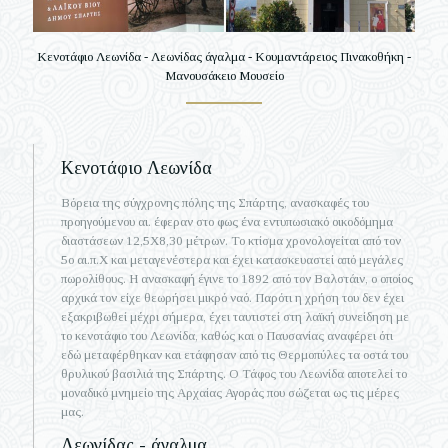
Κενοτάφιο Λεωνίδα - Λεωνίδας άγαλμα - Κουμαντάρειος Πινακοθήκη -
Μανουσάκειο Μουσείο
Κενοτάφιο Λεωνίδα
Βόρεια της σύγχρονης πόλης της Σπάρτης, ανασκαφές του
προηγούμενου αι. έφεραν στο φως ένα εντυπωσιακό οικοδόμημα
διαστάσεων 12,5Χ8,30 μέτρων. Το κτίσμα χρονολογείται από τον
5ο αι.π.Χ και μεταγενέστερα και έχει κατασκευαστεί από μεγάλες
πωρολίθους. Η ανασκαφή έγινε το 1892 από τον Βαλστάιν, ο οποίος
αρχικά τον είχε θεωρήσει μικρό ναό. Παρότι η χρήση του δεν έχει
εξακριβωθεί μέχρι σήμερα, έχει ταυτιστεί στη λαϊκή συνείδηση με
το κενοτάφιο του Λεωνίδα, καθώς και ο Παυσανίας αναφέρει ότι
εδώ μεταφέρθηκαν και ετάφησαν από τις Θερμοπύλες τα οστά του
θρυλικού βασιλιά της Σπάρτης. Ο Τάφος του Λεωνίδα αποτελεί το
μοναδικό μνημείο της Αρχαίας Αγοράς που σώζεται ως τις μέρες
μας.
Λεωνίδας - άγαλμα