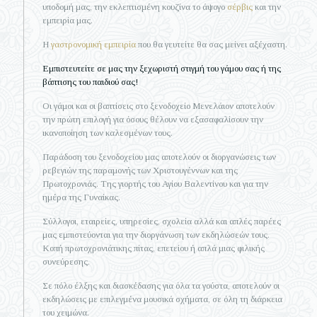
υποδομή μας, την εκλεπτισμένη κουζίνα το άψογο
σέρβις
και την
εμπειρία μας.
Η
γαστρονομική εμπειρία
που θα γευτείτε θα σας μείνει αξέχαστη.
Εμπιστευτείτε σε μας την ξεχωριστή στιγμή του γάμου σας ή της
βάπτισης του παιδιού σας!
Οι γάμοι και οι βαπτίσεις στο ξενοδοχείο Μενελάιον αποτελούν
την πρώτη επιλογή για όσους θέλουν να εξασαφαλίσουν την
ικανοποίηση των καλεσμένων τους.
Παράδοση του ξενοδοχείου μας αποτελούν οι διοργανώσεις των
ρεβεγιών της παραμονής των Χριστουγέννων και της
Πρωτοχρονιάς. Της γιορτής του Αγίου Βαλεντίνου και για την
ημέρα της Γυναίκας.
Σύλλογοι, εταιρείες, υπηρεσίες, σχολεία αλλά και απλές παρέες
μας εμπιστεύονται για την διοργάνωση των εκδηλώσεών τους.
Κοπή πρωτοχρονιάτικης πίτας, επετείου ή απλά μιας φιλικής
συνεύρεσης.
Σε πόλο έλξης και διασκέδασης για όλα τα γούστα, αποτελούν οι
εκδηλώσεις με επιλεγμένα μουσικά σχήματα, σε όλη τη διάρκεια
του χειμώνα.