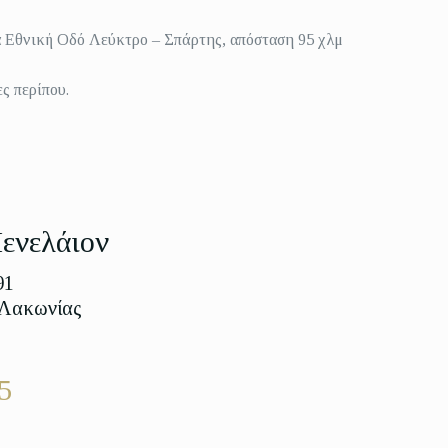
έα Εθνική Οδό Λεύκτρο – Σπάρτης, απόσταση 95 χλμ
ς περίπου.
ενελάιον
91
 Λακωνίας
5