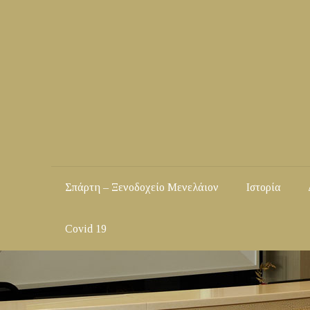
Σπάρτη – Ξενοδοχείο Μενελάιον
Ιστορία
Covid 19