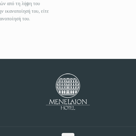
ρών από τη λήψη του
ν ικανοποίησή του, είτε
κανοποίησή του.