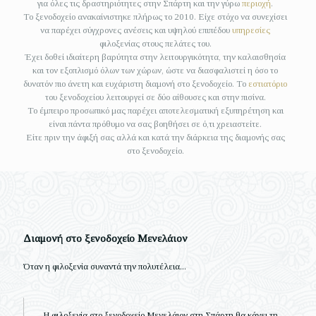
για όλες τις δραστηριότητες στην Σπάρτη και την γύρω
περιοχή
.
Το ξενοδοχείο ανακαίνιστηκε πλήρως το 2010. Είχε στόχο να συνεχίσει
να παρέχει σύγχρονες ανέσεις και υψηλού επιπέδου
υπηρεσίες
φιλοξενίας στους πελάτες του.
Έχει δοθεί ιδιαίτερη βαρύτητα στην λειτουργικότητα, την καλαισθησία
και τον εξοπλισμό όλων των χώρων, ώστε να διασφαλιστεί η όσο το
δυνατόν πιο άνετη και ευχάριστη διαμονή στο ξενοδοχείο. Το
εστιατόριο
του ξενοδοχείου λειτουργεί σε δύο αίθουσες και στην πισίνα.
Το έμπειρο προσωπικό μας παρέχει αποτελεσματική εξυπηρέτηση και
είναι πάντα πρόθυμο να σας βοηθήσει σε ό,τι χρειαστείτε.
Είτε πριν την άφιξή σας αλλά και κατά την διάρκεια της διαμονής σας
στο ξενοδοχείο.
Διαμονή στο ξενοδοχείο Μενελάιον
Όταν η φιλοξενία συναντά την πολυτέλεια...
Η φιλοξενία στο ξενοδοχείο Μενελάιον στη Σπάρτη θα κάνει τη