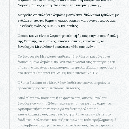
διαμονή σας αξέχαστη στο κέντρο της
ιστορικής
πόλης.
Μπορείτε να επιλέξετε δωμάτια μονόκλινα, δίκλινα και τρίκλινα, με
ενδιάμεση πόρτα, δωμάτια διαμορφωμένα για συνανθρώπους μας
με ειδικές ανάγκες Α.Μ.Ε.Α και σουίτες.
Όποιος και να είναι ο λόγος της επίσκεψής σας στην ιστορική πόλη
της Σπάρτης, τουριστικός, επαγγελματικός, κοινωνικός, το
ξενοδοχείο Μενελάιον θα καλύψει κάθε σας ανάγκη.
Το ξενοδοχείο Μενελάιον διαθέτει 48 φιλόξενα και σύγχρονα
διακοσμημένα δωμάτια, που ανταποκρίνονται στις απαιτήσεις του
σήμερα, όπως είναι ο κλιματισμός, τα τριπλά τζάμια, η πρόσβαση
στο Internet (ethernet και Wi-Fi) και η interactive T.V.
Όλα τα δωμάτια στο Μενελάιον διαθέτουν επώνυμα προϊόντα
προσωπικής υγιεινής, πιστολάκι, πετσέτες.
Απολαύστε τον καφέ σας ή το φαγητό σας, από το μενού του
ξενοδοχείου και την 24ωρη εξυπηρέτηση υπηρεσίας δωματίου.
Χρησιμοποιήστε το γραφείο για να διεκπαιρεώσετε τις
επαγγελματικές σας υποχρεώσεις ή απλά να περιηγηθείτε στο
διαδίκτυο. Χαλαρώστε και αφήστε πίσω σας κάθε προβληματισμό
απολαμβάνοντας την θέα από το μπαλκόνι σας στη λεωφόρο με