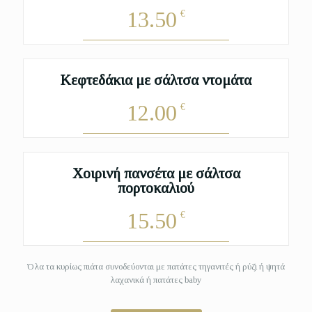
13.50
€
Κεφτεδάκια με σάλτσα ντομάτα
12.00
€
Χοιρινή πανσέτα με σάλτσα
πορτοκαλιού
15.50
€
Όλα τα κυρίως πιάτα συνοδεύονται με πατάτες τηγανιτές ή ρύζι ή ψητά
λαχανικά ή πατάτες baby