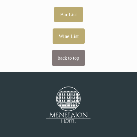
Bar List
Wine List
back to top