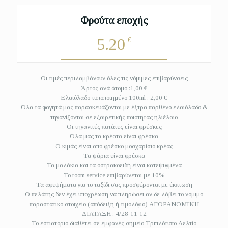
Φρούτα εποχής
5.20
€
Οι τιμές περιλαμβάνουν όλες τις νόμιμες επιβαρύνσεις
Άρτος ανά άτομο :1,00 €
Ελαιόλαδο τυποποιημένο 100ml : 2,00 €
Όλα τα φαγητά μας παρασκευάζονται με έξτρα παρθένο ελαιόλαδο &
τηγανίζονται σε εξαιρετικής ποιότητας ηλιέλαιο
Οι τηγανιτές πατάτες είναι φρέσκες
Όλα μας τα κρέατα είναι φρέσκα
Ο κιμάς είναι από φρέσκο μοσχαρίσιο κρέας
Τα ψάρια είναι φρέσκα
Τα μαλάκια και τα οστρακοειδή είναι κατεψυγμένα
Το room service επιβαρύνεται με 10%
Τα αφεψήματα για το ταξίδι σας προσφέρονται με έκπτωση
Ο πελάτης δεν έχει υποχρέωση να πληρώσει αν δε λάβει το νόμιμο
παραστατικό στοιχείο (απόδειξη ή τιμολόγιο) ΑΓΟΡΑΝΟΜΙΚΗ
ΔΙΑΤΑΞΗ : 4/28-11-12
Το εστιατόριο διαθέτει σε εμφανές σημείο Τριπλότυπο Δελτίο