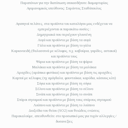
Παραπόνων για την διατύπωση οποιασδήποτε διαμαρτυρίας
Αγορανομικός υπεύθυνος: Σαράντος Σταθόπουλος
Αγαπητοί πελάτες, στα προϊόντα του καταλόγου μας ενδέχεται να
εμπεριέχονται οι παρακάτω ουσίες :
Δημητριακά που περιέχουν γλουτένη
Αυγά και προϊόντα με βάση τα αυγά
Γάλα και προϊόντα με βάση το γάλα
Καρκινοειδή (θαλασσινά με κέλυφος, π.χ. καβούρια, γαρίδες, αστακοί)
και προϊόντα τους
Ψάρια και προϊόντα με βάση τα ψάρια
Μαλάκια και προϊόντα με βάση τα μαλάκια
Αραχίδες (αράπικα φιστίκια) και προϊόντα με βάση τις αραχίδες
Καρποί με κέλυφος (πχ αμύγδαλα, φουντούκια, καρύδια, κάσιους κλπ)
Σόγια και προϊόντα με βάση τη σόγια
Σέλινο και προϊόντα με βάση το σέλινο
Σινάπι και προϊόντα με βάση το σινάπι
Σπόροι σησαμιού και προϊόντα με βάση τους σπόρους σησαμιού
Λούπινο και προϊόντα με βάση το λούπινο
Διοξείδιο του θείου (SO2) και θειώδεις ενώσεις
Παρακαλούμε, απευθυνθείτε στο προσωπικό μας για τυχόν αλλεργίες /
δυσανεξίες