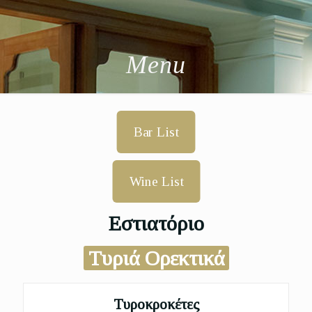
Menu
Bar List
Wine List
Εστιατόριο
Τυριά Ορεκτικά
Τυροκροκέτες