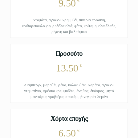
9.50
€
Ντομάτα, αγγούρι, κρεμμύδι, πιπεριά πράσινη,
κριθαροκούλουρο, ροδέλα ελιά, φέτα, κρίταμο, ελαιόλαδο,
ρίγανη και βαλσάμικο
Προσούτο
13.50
€
Άισμπεργκ, μαρούλι, ρόκα, κολοκυθάκι, καρότο, αγγούρι,
ντοματίνια, φρέσκο κρεμμυδάκι, άνηθος, δυόσμος, ψητά
μανιτάρια, γραβιέρα, σουσάμι, βινεγκρέτ λεμόνι
Χόρτα εποχής
6.50
€