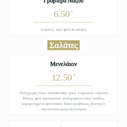
Γραβιέρα Νάξου
6.50
€
ντομάτες, τυρί, φέτα & κάπαρη
Σαλάτες
Μενελάιον
12.50
€
Πολύχρωμη λόλα, σπανάκι baby, ρόκα, ντοματίνια, σύγκλινο
Μάνης, φιλέ πορτοκαλιού, αποξηραμένα σύκα, άνηθος,
καραμελωμένα φουντούκια, flakes γραβιέρας, βινεγκρέτ
πορτοκαλιού,κρέμα βαλσάμικο