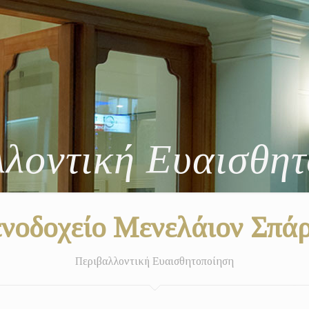
λοντική Ευαισθη
νοδοχείο Μενελάιον Σπά
Περιβαλλοντική Ευαισθητοποίηση