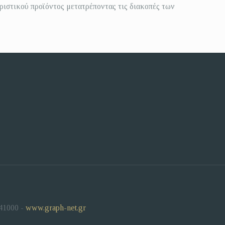
ιστικού προϊόντος μετατρέποντας τις διακοπές των
41000 -
www.graph-net.gr