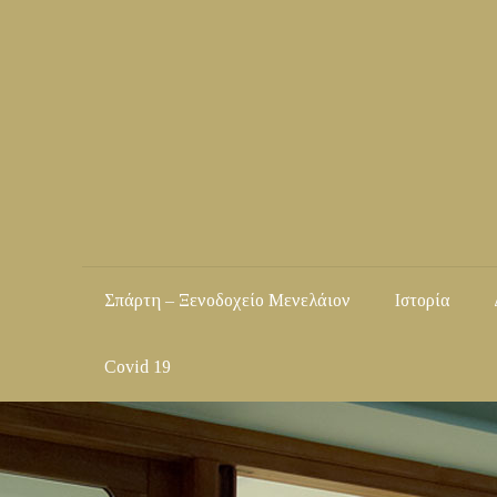
Σπάρτη – Ξενοδοχείο Μενελάιον
Ιστορία
Covid 19