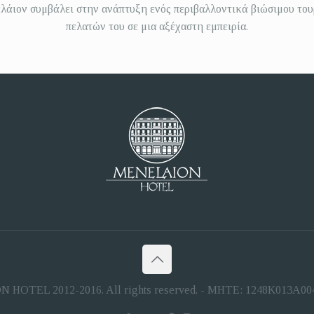
λάιον συμβάλει στην ανάπτυξη ενός περιβαλλοντικά βιώσιμου τουρ
πελατών του σε μια αξέχαστη εμπειρία.
 HOTEL 2012-2016. All rights reserved. - MHTE: 1248K013A00